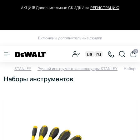
АКЦИЯ! Дополнительные СКИДКИ за
РЕГИСТРАЦИЮ
Закрыть
Включены дополнительные скидки
0
ua
ru
STANLEY
Ручной инструмент и аксессуары STANLEY
Наборы 
Наборы инструментов