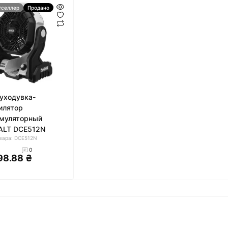
тселлер
Продано
уходувка-
илятор
муляторный
ALT DCE512N
вара: DCE512N
0
98.88 ₴