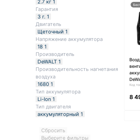
2.7 кг
1
Бес
Гарантия
3 г.
1
Двигатель
Щеточный
1
Напряжение аккумулятора
18
1
Производитель
Возд
DeWALT
1
вент
Производительность нагнетания
акку
воздуха
DeW
1680
1
Код то
Тип аккумулятора
8 4
Li-Ion
1
Тип двигателя
аккумуляторный
1
Сбросить
Выберите фильтры