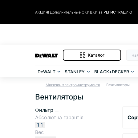
АКЦИЯ! Дополнительные СКИДКИ за
РЕГИСТРАЦИЮ
Каталог
DeWALT
STANLEY
BLACK+DECKER
Магазин электроинструмента
Вентиляторы
Вентиляторы
Фильтр
Абсолютна гарантія
Сор
1
1
Вес