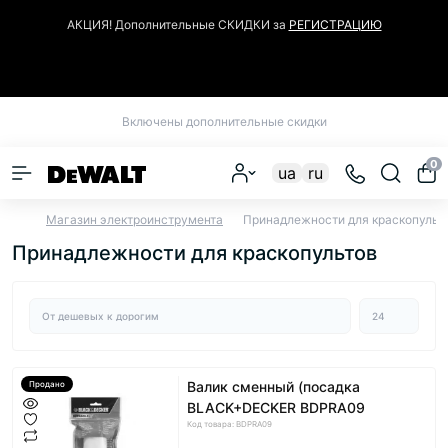
АКЦИЯ! Дополнительные СКИДКИ за
РЕГИСТРАЦИЮ
Закрыть
Включены дополнительные скидки
0
ua
ru
Магазин электроинструмента
Принадлежности для краскопульт
Принадлежности для краскопультов
Валик сменный (посадка
Продано
BLACK+DECKER BDPRA09
Код товара: BDPRA09