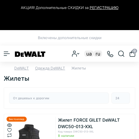
АКЦИЯ! Дополнительные СКИДКИ за
РЕГИСТРАЦИЮ
Закрыть
Включены дополнительные скидки
0
ua
ru
DeWALT
Одежда DeWALT
Жилеты
Жилеты
Жилет FORCE GILET DeWALT
Бестселлер
DWC50-013-XXL
Код товара: DWC50-013-XXL
В наличии