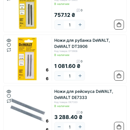
Код товара: DT3905
В наличии
0
757.12 ₴
Ножи для рубанка DeWALT,
DeWALT DT3906
Код товара: DT3906
В наличии
0
1 081.60 ₴
6
6
Ножи для рейсмуса DeWALT,
DeWALT DE7333
Код товара: DE7333
В наличии
0
3 288.40 ₴
6
6