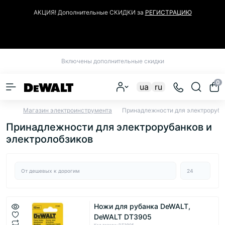
АКЦИЯ! Дополнительные СКИДКИ за
РЕГИСТРАЦИЮ
Закрыть
Включены дополнительные скидки
0
ua
ru
Магазин электроинструмента
Принадлежности для электроруба
Принадлежности для электрорубанков и
электролобзиков
Ножи для рубанка DeWALT,
DeWALT DT3905