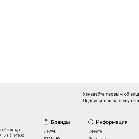
Узнавайте первым об акц
Подпишитесь на нашу e-m
Договор оферты
Бренды
Информация
 область, г.
DeWALT
Оферта
, 8 а (1 этаж)
STANLEY
Доставка