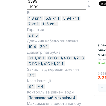
-
акц
₴
Вес
4.3 кг
1
5.9 кг
1
5.94 кг
1
7 кг
1
11.5 кг
1
Гарантия
2 г.
5
Довжина кабелю живлення
Дрен
10
4
20
1
элек
Діаметр патрубка
STA
G1-1/4″
1
G1″G1-1/4″G1-1/2″
3
Код то
G1″G1-1/4″G1-1/2″
1
В нал
Захист від перевантаження
3 998
Є
5
3 3
Клас ізоляції
B
1
F
4
Контроль за рівнем води
Поплавковий механізм
4
Максимальна висота напору