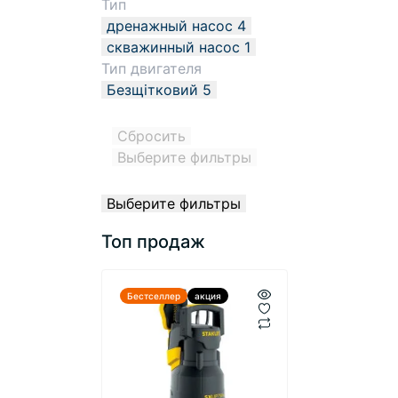
Тип
дренажный насос
4
скважинный насос
1
Тип двигателя
Безщітковий
5
Сбросить
Выберите фильтры
Выберите фильтры
Топ продаж
Бестселлер
акция