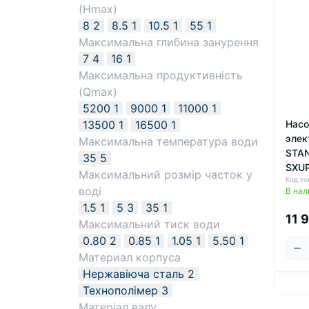
(Нmax)
8
2
8.5
1
10.5
1
55
1
Максимальна глибина занурення
7
4
16
1
Максимальна продуктивність
(Qmax)
5200
1
9000
1
11000
1
Насо
13500
1
16500
1
элек
Максимальна температура води
STA
35
5
SXU
Максимальний розмір часток у
Код т
воді
В нал
1.5
1
5
3
35
1
11 
Максимальний тиск води
0.80
2
0.85
1
1.05
1
5.50
1
Материал корпуса
Нержавіюча сталь
2
Технополімер
3
Матеріал валу