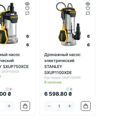
6
6
6
6
ный насос
Дренажный насос
ческий
электрический
Y SXUP750XCE
STANLEY
: SXUP750XCE
SXUP1100XDE
и
Код товара: SXUP1100XDE
В наличии
0
0
.00 ₴
6 598.80 ₴