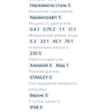
Нержавіюча сталь
5
Механічне ущільнення
Керамографіт
5
Мощность двигателя
0.4
1
0.75
2
1
1
1.1
1
Мінімальний рівень води
5
2
23
1
45
1
70
1
Номінальна напруга
230
5
Обмотка двигуна
Алюміній
4
Мідь
1
Производитель
STANLEY
5
Розташування напірного
патрубка
Верхнє
5
Ступінь захисту
IPX8
5