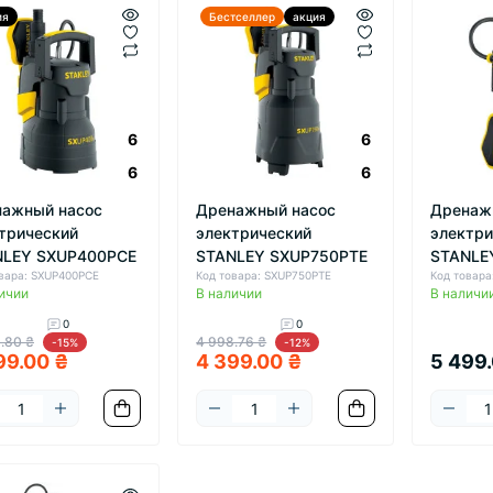
ия
Бестселлер
акция
6
6
6
6
ажный насос
Дренажный насос
Дренаж
трический
электрический
электри
NLEY SXUP400PCE
STANLEY SXUP750PTE
STANLE
вара: SXUP400PCE
Код товара: SXUP750PTE
Код товара
ичии
В наличии
В наличи
0
0
.80 ₴
4 998.76 ₴
-15%
-12%
99.00 ₴
4 399.00 ₴
5 499