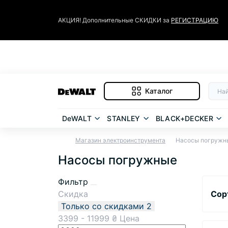
АКЦИЯ! Дополнительные СКИДКИ за
РЕГИСТРАЦИЮ
Каталог
DeWALT
STANLEY
BLACK+DECKER
Магазин электроинструмента
Насосы погружн
Насосы погружные
Фильтр
Скидка
Сор
Только со cкидками
2
3399
-
11999
₴
Цена