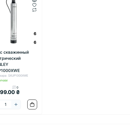
6
6
с скважинный
трический
NLEY
P1000XWE
овара: SXUP1000XWE
ичии
0
999.00 ₴