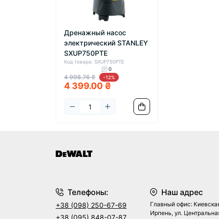
Дренажный насос
электрический STANLEY
SXUP750PTE
Код товара: SXUP750PTE
0
4 998.76 ₴
-12%
4 399.00 ₴
Телефоны:
Наш адрес
Главный офис: Киевская
+38 (098) 250-67-69
Ирпень, ул. Центральная
+38 (095) 848-07-87