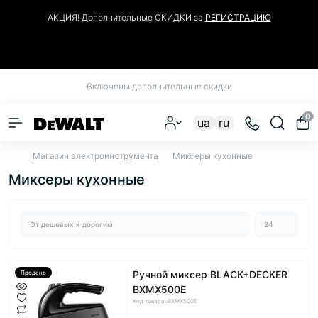
АКЦИЯ! Дополнительные СКИДКИ за
РЕГИСТРАЦИЮ
Закрыть
Включены дополнительные скидки
0
ua
ru
Магазин электроинструмента
Миксеры кухонные
Миксеры кухонные
Ручной миксер BLACK+DECKER
Продано
BXMX500E
Код товара: BXMX500E