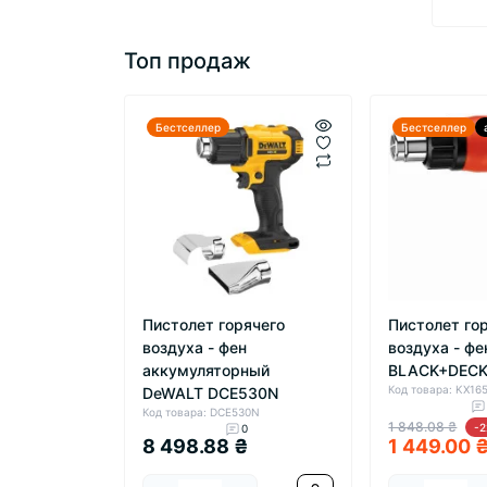
Топ продаж
Бестселлер
Бестселлер
Пистолет горячего
Пистолет го
воздуха - фен
воздуха - фе
аккумуляторный
BLACK+DECK
Код товара: KX16
DeWALT DCE530N
Код товара: DCE530N
1 848.08 ₴
-
0
8 498.88 ₴
1 449.00 