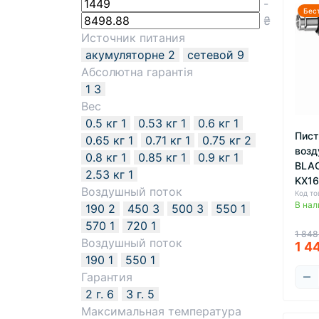
-
Бес
₴
Источник питания
акумуляторне
2
сетевой
9
Абсолютна гарантія
1
3
Вес
0.5 кг
1
0.53 кг
1
0.6 кг
1
Пист
0.65 кг
1
0.71 кг
1
0.75 кг
2
возд
0.8 кг
1
0.85 кг
1
0.9 кг
1
BLA
2.53 кг
1
KX1
Воздушный поток
Код то
В нал
190
2
450
3
500
3
550
1
570
1
720
1
1 848
Воздушный поток
1 4
190
1
550
1
Гарантия
2 г.
6
3 г.
5
Максимальная температура