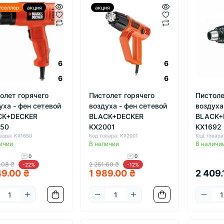
тселлер
акция
акция
6
6
6
6
олет горячего
Пистолет горячего
Пистоле
уха - фен сетевой
воздуха - фен сетевой
воздуха
CK+DECKER
BLACK+DECKER
BLACK+
650
KX2001
KX1692
вара: KX1650
Код товара: KX2001
Код товара
ичии
В наличии
В наличи
0
0
.08 ₴
2 251.60 ₴
-22%
-12%
49.00 ₴
1 989.00 ₴
2 409.