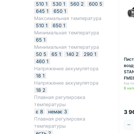
510
1
530
1
560
2
600
5
645
1
650
1
Максимальная температура
510
1
650
1
Минимальная температура
65
1
Минимальная температура
50
5
65
1
140
2
290
1
Пист
460
1
возд
Напряжение аккумулятора
STA
18
1
FME
Напряжение аккумулятора
Код т
В нал
18
2
Плавная регулировка
температуры
є
8
немає
3
3 9
Плавная регулировка
температуры
есть
2