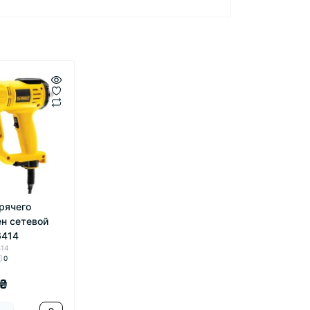
рячего
ен сетевой
6414
414
0
 ₴