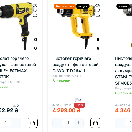
Бестселлер
акция
акция
6
6
6
6
олет горячего
Пистолет горячего
Пистоле
уха - фен сетевой
воздуха - фен сетевой
воздуха
NLEY FATMAX
DeWALT D26411
аккуму
Код товара: D26411
670K
STANLE
В наличии
овара: FME670K
SFMCE5
ичии
Код товар
В наличи
0
4 898.92 ₴
4 829.24 
-12%
0
62.92 ₴
4 299.00 ₴
4 346