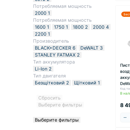
Потребляемая мощность
2000
1
Бес
Потребляемая мощность
1600
1
1750
1
1800
2
2000
4
2200
1
Производитель
BLACK+DECKER
6
DeWALT
3
STANLEY FATMAX
2
Тип аккумулятора
Пист
Li-Ion
2
возд
Тип двигателя
акку
Безщітковий
2
Щітковий
1
DeW
Код т
В нал
Сбросить
Выберите фильтры
8 4
Выберите фильтры