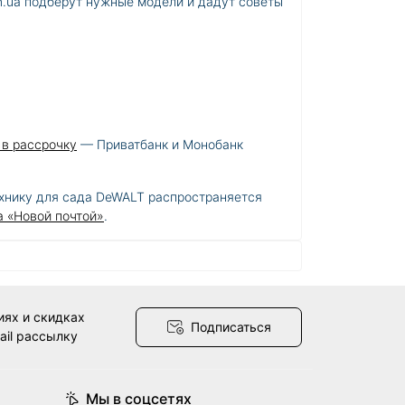
m.ua подберут нужные модели и дадут советы
 в рассрочку
— Приватбанк и Монобанк
ехнику для сада DeWALT распространяется
а «Новой почтой»
.
иях и скидках
Подписаться
ail рассылку
Мы в соцсетях