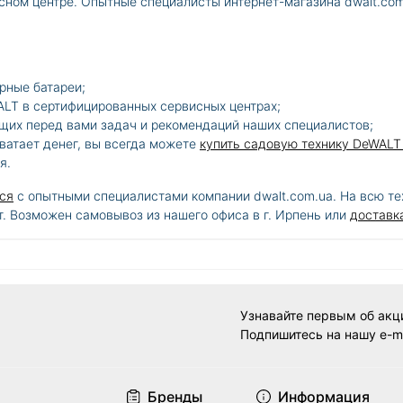
сном центре. Опытные специалисты интернет-магазина dwalt.co
рные батареи;
ALT в сертифицированных сервисных центрах;
ящих перед вами задач и рекомендаций наших специалистов;
хватает денег, вы всегда можете
купить садовую технику DeWALT
я.
ся
с опытными специалистами компании dwalt.com.ua. На всю т
т. Возможен самовывоз из нашего офиса в г. Ирпень или
доставк
Узнавайте первым об акц
Подпишитесь на нашу e-m
Договор оферты
Бренды
Информация