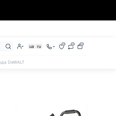
Закрыть
0
0
0
ua
ru
жда DeWALT