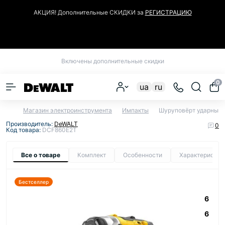
АКЦИЯ! Дополнительные СКИДКИ за
РЕГИСТРАЦИЮ
Закрыть
Включены дополнительные скидки
0
ua
ru
Магазин электроинструмента
Импакты
Шуруповёрт ударный
Производитель:
DeWALT
0
Код товара:
DCF860E2T
Все о товаре
Комплект
Особенности
Характеристик
Бестселлер
6
6