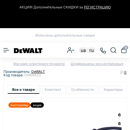
АКЦИЯ! Дополнительные СКИДКИ за
РЕГИСТРАЦИЮ
Закрыть
Включены дополнительные скидки
0
ua
ru
Магазин электроинструмента
Шлифмашины эксцентриковые
Производитель:
DeWALT
0
Код товара:
DWE6423
Все о товаре
Комплект
Особенности
Характеристик
Бестселлер
акция
6
6