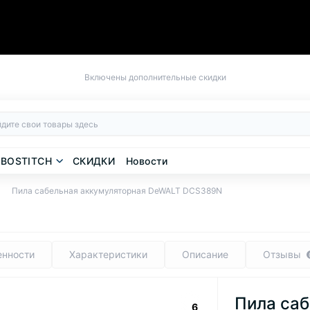
Включены дополнительные скидки
BOSTITCH
СКИДКИ
Новости
Пила сабельная аккумуляторная DeWALT DCS389N
енности
Характеристики
Описание
Отзывы
Пила саб
6