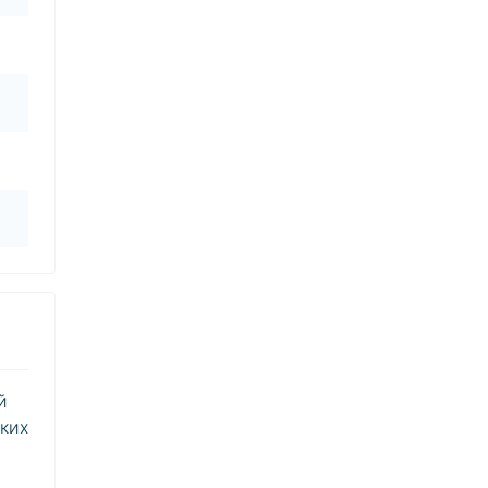
й
ких