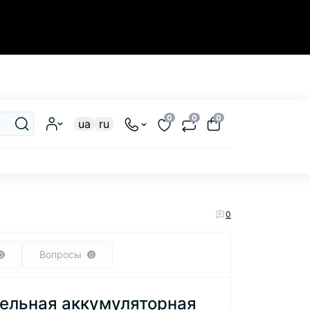
Закрыть
0
0
0
ua
ru
0
Вопросы
0
0
ельная аккумуляторная