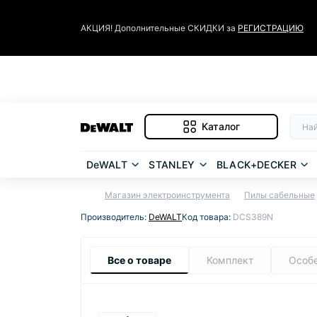
АКЦИЯ! Дополнительные СКИДКИ за
РЕГИСТРАЦИЮ
Каталог
DeWALT
STANLEY
BLACK+DECKER
Магазин электроинструмента
Пилы сабельные
Производитель:
DeWALT
Код товара:
DCS389N
Все о товаре
Комплект
Особ