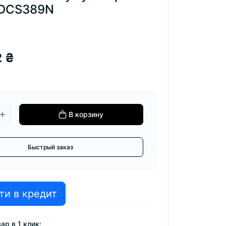
DCS389N
2 ₴
В корзину
Быстрый заказ
ти в кредит
ар в 1 клик: