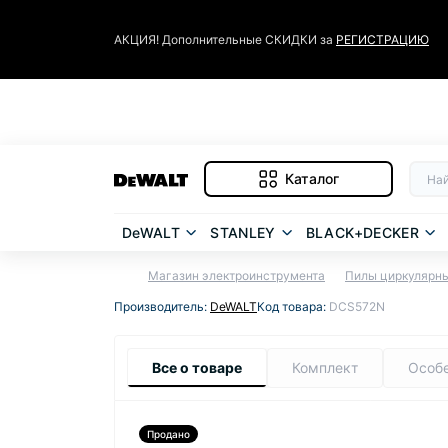
АКЦИЯ! Дополнительные СКИДКИ за
РЕГИСТРАЦИЮ
Каталог
DeWALT
STANLEY
BLACK+DECKER
Магазин электроинструмента
Пилы циркулярны
Производитель:
DeWALT
Код товара:
DCS572N
Все о товаре
Комплект
Особ
Продано