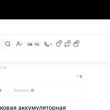
Закрыть
0
0
0
ua
ru
572N
0
Вопросы
0
0
ковая аккумуляторная