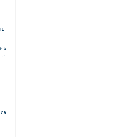
я
ть
ных
ые
ние