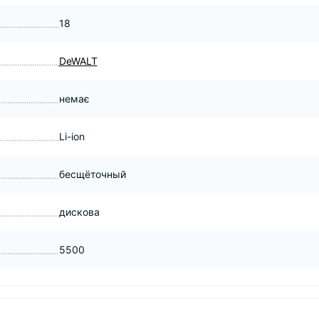
18
DeWALT
немає
Li-ion
бесщёточный
дискова
5500