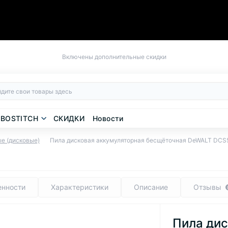
Включены дополнительные скидки
BOSTITCH
СКИДКИ
Новости
е (дисковые)
Пила дисковая аккумуляторная бесщёточная DeWALT DCS
енности
Характеристики
Описание
Отзывы
Пила дис