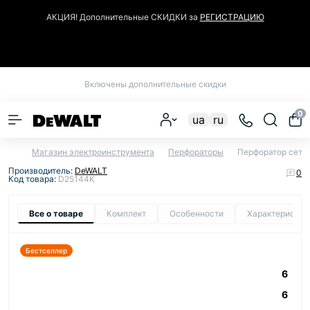
АКЦИЯ! Дополнительные СКИДКИ за
РЕГИСТРАЦИЮ
Закрыть
Включены дополнительные скидки
0
ua
ru
Магазин электроинструмента
Перфораторы
Перфоратор сете
Производитель:
DeWALT
0
Код товара:
D25144K
Все о товаре
Комплект
Особенности
Характеристик
Бестселлер
6
6