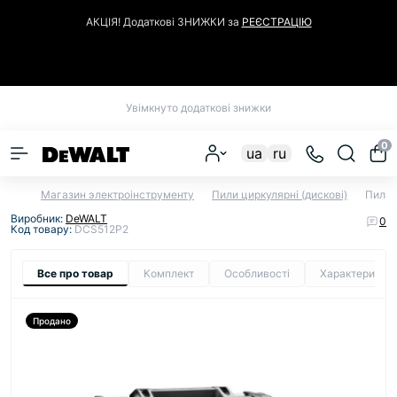
АКЦІЯ! Додаткові ЗНИЖКИ за
РЕЄСТРАЦІЮ
Закрити
Увімкнуто додаткові знижки
0
ua
ru
Магазин электроінструменту
Пили циркулярні (дискові)
Пила 
Виробник:
DeWALT
0
Код товару:
DCS512P2
Все про товар
Комплект
Особливості
Характеристи
Продано