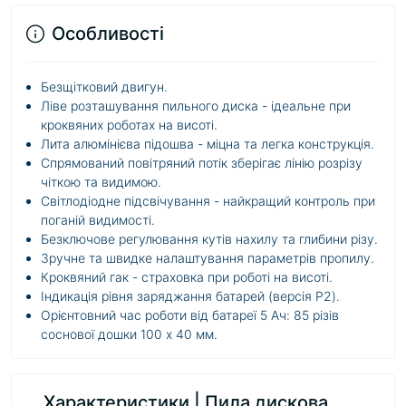
Особливості
Безщітковий двигун.
Ліве розташування пильного диска - ідеальне при
кроквяних роботах на висоті.
Лита алюмінієва підошва - міцна та легка конструкція.
Спрямований повітряний потік зберігає лінію розрізу
чіткою та видимою.
Світлодіодне підсвічування - найкращий контроль при
поганій видимості.
Безключове регулювання кутів нахилу та глибини різу.
Зручне та швидке налаштування параметрів пропилу.
Кроквяний гак - страховка при роботі на висоті.
Індикація рівня заряджання батарей (версія P2).
Орієнтовний час роботи від батареї 5 Ач: 85 різів
соснової дошки 100 х 40 мм.
Характеристики | Пила дискова