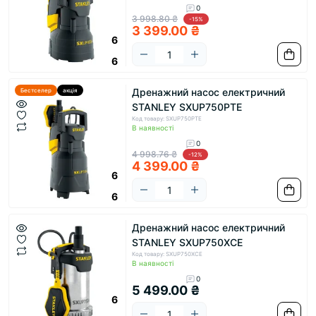
0
3 998.80 ₴
-15%
3 399.00 ₴
6
6
Дренажний насос електричний
Бестселер
акція
STANLEY SXUP750PTE
Код товару: SXUP750PTE
В наявності
0
4 998.76 ₴
-12%
4 399.00 ₴
6
6
Дренажний насос електричний
STANLEY SXUP750XCE
Код товару: SXUP750XCE
В наявності
0
5 499.00 ₴
6