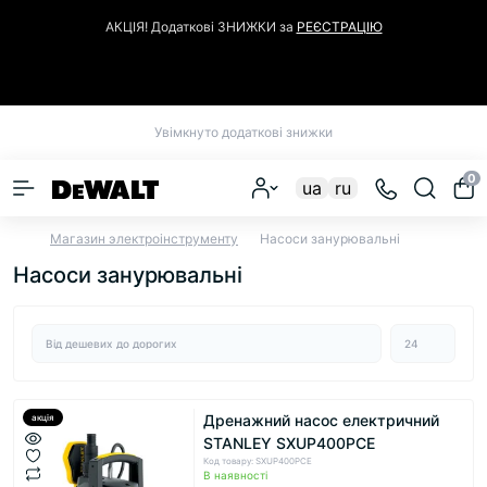
АКЦІЯ! Додаткові ЗНИЖКИ за
РЕЄСТРАЦІЮ
Закрити
Увімкнуто додаткові знижки
0
ua
ru
Магазин электроінструменту
Насоси занурювальні
Насоси занурювальні
Дренажний насос електричний
акція
STANLEY SXUP400PCE
Код товару: SXUP400PCE
В наявності