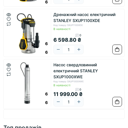
6
Дренажний насос електричний
STANLEY SXUP1100XDE
Код товару: SXUP1100XDE
В наявності
0
6 598.80 ₴
6
6
Насос свердловинний
електричний STANLEY
SXUP1000XWE
Код товару: SXUP1000XWE
В наявності
0
11 999.00 ₴
6
6
Топ продажів