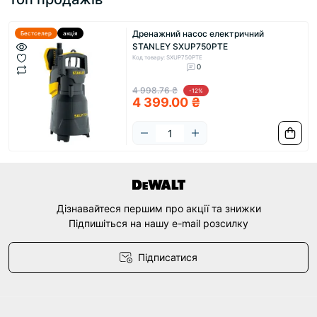
Дренажний насос електричний
Бестселер
акція
STANLEY SXUP750PTE
Код товару: SXUP750PTE
0
4 998.76 ₴
-12%
4 399.00 ₴
Дізнавайтеся першим про акції та знижки
Підпишіться на нашу e-mail розсилку
Підписатися
Договір оферти