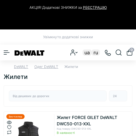
АКЦІЯ! Додаткові ЗНИЖКИ за
РЕЄСТРАЦІЮ
Закрити
Увімкнуто додаткові знижки
0
ua
ru
DeWALT
Одяг DeWALT
Жилети
Жилети
Жилет FORCE GILET DeWALT
Бестселер
DWC50-013-XXL
Код товару: DWC50-013-XXL
В наявності