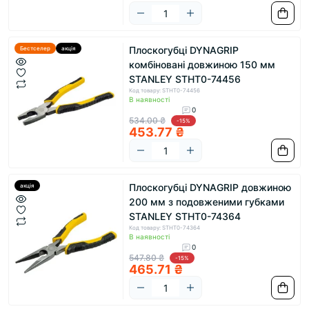
Плоскогубці DYNAGRIP
Бестселер
акція
комбіновані довжиною 150 мм
STANLEY STHT0-74456
Код товару: STHT0-74456
В наявності
0
534.00 ₴
-15%
453.77 ₴
Плоскогубці DYNAGRIP довжиною
акція
200 мм з подовженими губками
STANLEY STHT0-74364
Код товару: STHT0-74364
В наявності
0
547.80 ₴
-15%
465.71 ₴