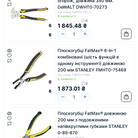
огорож, довжина 340 мм.
DeWALT DWHT0-70273
Код товару: DWHT0-70273
В наявності
0
1 845.48 ₴
6
6
Плоскогубці FatMax® 6-in-1
комбіновані (шість функцій в
одному інструменті) довжиною
200 мм STANLEY FMHT0-75469
Код товару: FMHT0-75469
В наявності
6
0
1 873.01 ₴
6
Плоскогубці FatMax® довжиною
200 мм з подовженими
напівкруглими губками STANLEY
0-89-870
Код товару: 0-89-870