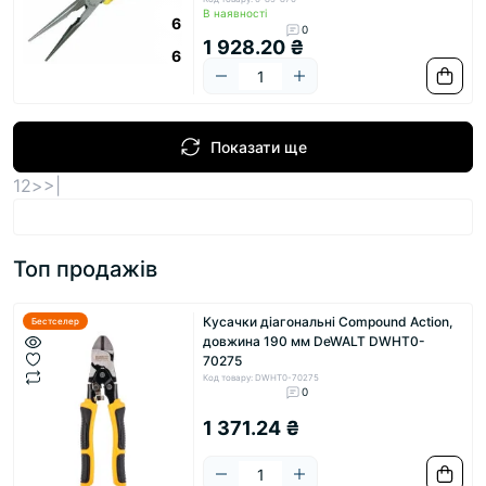
В наявності
6
0
1 928.20 ₴
6
Показати ще
1
2
>
>|
Топ продажів
Кусачки діагональні Compound Action,
Бестселер
довжина 190 мм DeWALT DWHT0-
70275
Код товару: DWHT0-70275
0
1 371.24 ₴