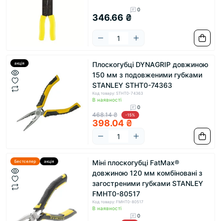
0
346.66 ₴
Плоскогубці DYNAGRIP довжиною
акція
150 мм з подовженими губками
STANLEY STHT0-74363
Код товару: STHT0-74363
В наявності
0
468.14 ₴
-15%
398.04 ₴
Міні плоскогубці FatMax®
Бестселер
акція
довжиною 120 мм комбіновані з
загостреними губками STANLEY
FMHT0-80517
Код товару: FMHT0-80517
В наявності
0