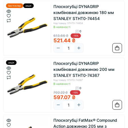
Плоскогубці DYNAGRIP
Бестселер
акція
комбіновані довжиною 180 мм
STANLEY STHT0-74454
Код товару: STHT0-74454
В наявності
0
613.66 ₴
-15%
521.44 ₴
Плоскогубці DYNAGRIP
акція
комбіновані довжиною 200 мм
STANLEY STHT0-74367
Код товару: STHT0-74367
В наявності
0
702.22 ₴
-15%
597.07 ₴
Плоскогубці FatMax® Compound
Action довжиною 205 мм з