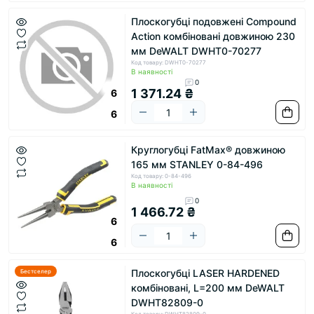
Плоскогубці подовжені Compound
Action комбіновані довжиною 230
мм DeWALT DWHT0-70277
Код товару: DWHT0-70277
В наявності
0
1 371.24 ₴
6
6
Круглогубці FatMax® довжиною
165 мм STANLEY 0-84-496
Код товару: 0-84-496
В наявності
0
1 466.72 ₴
6
6
Плоскогубці LASER HARDENED
Бестселер
комбіновані, L=200 мм DeWALT
DWHT82809-0