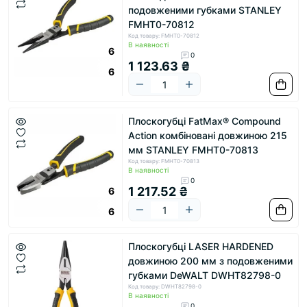
подовженими губками STANLEY
FMHT0-70812
Код товару: FMHT0-70812
В наявності
6
0
1 123.63 ₴
6
Плоскогубці FatMax® Compound
Action комбіновані довжиною 215
мм STANLEY FMHT0-70813
Код товару: FMHT0-70813
В наявності
0
1 217.52 ₴
6
6
Плоскогубці LASER HARDENED
довжиною 200 мм з подовженими
губками DeWALT DWHT82798-0
Код товару: DWHT82798-0
В наявності
0