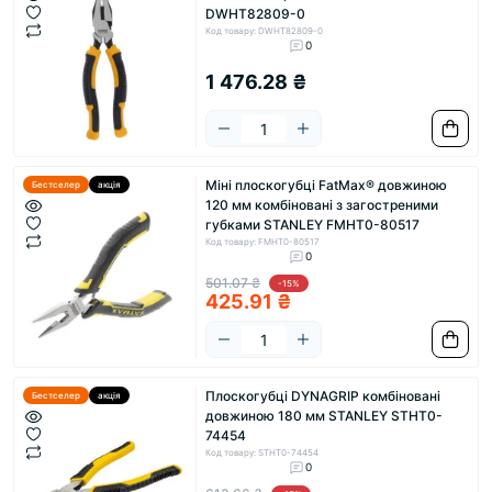
DWHT82809-0
Код товару: DWHT82809-0
0
1 476.28 ₴
Міні плоскогубці FatMax® довжиною
Бестселер
акція
120 мм комбіновані з загостреними
губками STANLEY FMHT0-80517
Код товару: FMHT0-80517
0
501.07 ₴
-15%
425.91 ₴
Плоскогубці DYNAGRIP комбіновані
Бестселер
акція
довжиною 180 мм STANLEY STHT0-
74454
Код товару: STHT0-74454
0