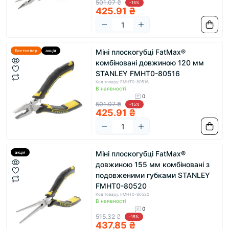
501.07 ₴
-15%
425.91 ₴
Міні плоскогубці FatMax®
Бестселер
акція
комбіновані довжиною 120 мм
STANLEY FMHT0-80516
Код товару: FMHT0-80516
В наявності
0
501.07 ₴
-15%
425.91 ₴
Міні плоскогубці FatMax®
акція
довжиною 155 мм комбіновані з
подовженими губками STANLEY
FMHT0-80520
Код товару: FMHT0-80520
В наявності
0
515.32 ₴
-15%
437.85 ₴