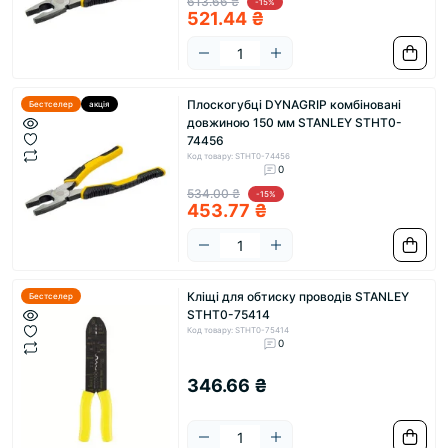
613.66 ₴
-15%
521.44 ₴
Плоскогубці DYNAGRIP комбіновані
Бестселер
акція
довжиною 150 мм STANLEY STHT0-
74456
Код товару: STHT0-74456
0
534.00 ₴
-15%
453.77 ₴
Кліщі для обтиску проводів STANLEY
Бестселер
STHT0-75414
Код товару: STHT0-75414
0
346.66 ₴