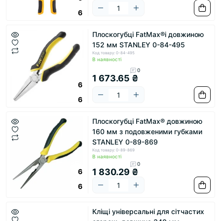
6
Плоскогубці FatMax®і довжиною
152 мм STANLEY 0-84-495
Код товару: 0-84-495
В наявності
0
1 673.65 ₴
6
6
Плоскогубці FatMax® довжиною
160 мм з подовженими губками
STANLEY 0-89-869
Код товару: 0-89-869
В наявності
0
1 830.29 ₴
6
6
Кліщі універсальні для сітчастих