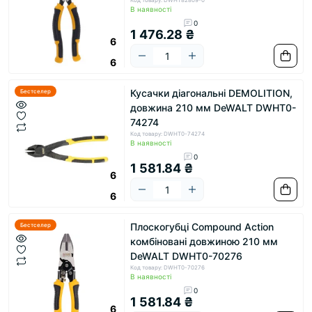
Код товару: DWHT82809-0
В наявності
0
1 476.28 ₴
6
6
Кусачки діагональні DEMOLITION,
Бестселер
довжина 210 мм DeWALT DWHT0-
74274
Код товару: DWHT0-74274
В наявності
0
1 581.84 ₴
6
6
Плоскогубці Compound Action
Бестселер
комбіновані довжиною 210 мм
DeWALT DWHT0-70276
Код товару: DWHT0-70276
В наявності
0
1 581.84 ₴
6