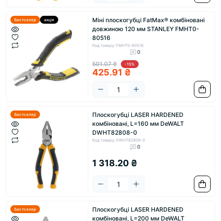
Міні плоскогубці FatMax® комбіновані
Бестселер
акція
довжиною 120 мм STANLEY FMHT0-
80516
Код товару: FMHT0-80516
0
501.07 ₴
-15%
425.91 ₴
Плоскогубці LASER HARDENED
Бестселер
комбіновані, L=160 мм DeWALT
DWHT82808-0
Код товару: DWHT82808-0
0
1 318.20 ₴
Плоскогубці LASER HARDENED
Бестселер
комбіновані, L=200 мм DeWALT