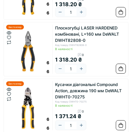
1 318.20 ₴
6
6
Плоскогубці LASER HARDENED
Бестселер
комбіновані, L=160 мм DeWALT
DWHT82808-0
Код товару: DWHT82808-0
В наявності
0
1 318.20 ₴
6
6
Кусачки діагональні Compound
Бестселер
Action, довжина 190 мм DeWALT
DWHT0-70275
Код товару: DWHT0-70275
В наявності
0
1 371.24 ₴
6
6