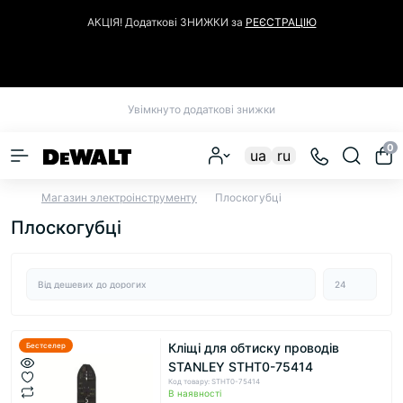
АКЦІЯ! Додаткові ЗНИЖКИ за
РЕЄСТРАЦІЮ
Закрити
Увімкнуто додаткові знижки
0
ua
ru
Магазин электроінструменту
Плоскогубці
Плоскогубці
Кліщі для обтиску проводів
Бестселер
STANLEY STHT0-75414
Код товару: STHT0-75414
В наявності