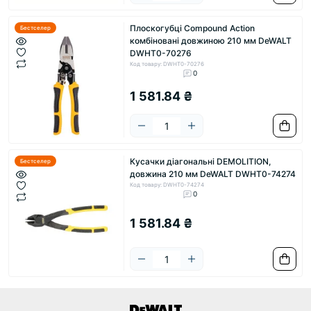
Плоскогубці Compound Action
Бестселер
комбіновані довжиною 210 мм DeWALT
DWHT0-70276
Код товару: DWHT0-70276
0
1 581.84 ₴
Кусачки діагональні DEMOLITION,
Бестселер
довжина 210 мм DeWALT DWHT0-74274
Код товару: DWHT0-74274
0
1 581.84 ₴