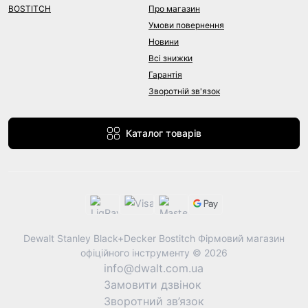
BOSTITCH
Про магазин
Умови повернення
Новини
Всі знижки
Гарантія
Зворотній зв'язок
Каталог товарів
Dewalt Stanley Black+Decker Bostitch Фірмовий магазин
офіційного інструменту © 2026
info@dwalt.com.ua
Замовити дзвінок
Зворотний зв’язок