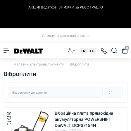
АКЦІЯ! Додаткові ЗНИЖКИ за
РЕЄСТРАЦІЮ
Закрити
Увімкнуто додаткові знижки
0
ua
ru
Магазин электроінструменту
Віброплити
Віброплити
Вібраційна плита прямохідна
акумуляторна POWERSHIFT
DeWALT DCPS7154N
Код товару: DCPS7154N