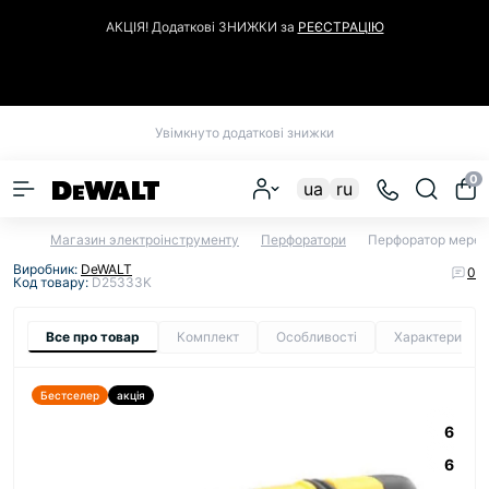
АКЦІЯ! Додаткові ЗНИЖКИ за
РЕЄСТРАЦІЮ
Закрити
Увімкнуто додаткові знижки
0
ua
ru
Магазин электроінструменту
Перфоратори
Перфоратор мере
Виробник:
DeWALT
0
Код товару:
D25333K
Все про товар
Комплект
Особливості
Характеристи
Бестселер
акція
6
6