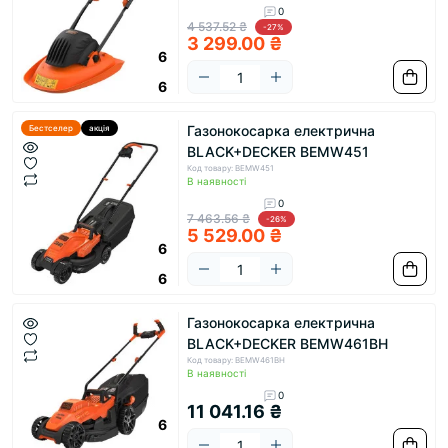
0
4 537.52 ₴
-27%
3 299.00 ₴
6
6
Газонокосарка електрична
Бестселер
акція
BLACK+DECKER BEMW451
Код товару: BEMW451
В наявності
0
7 463.56 ₴
-26%
5 529.00 ₴
6
6
Газонокосарка електрична
BLACK+DECKER BEMW461BH
Код товару: BEMW461BH
В наявності
0
11 041.16 ₴
6