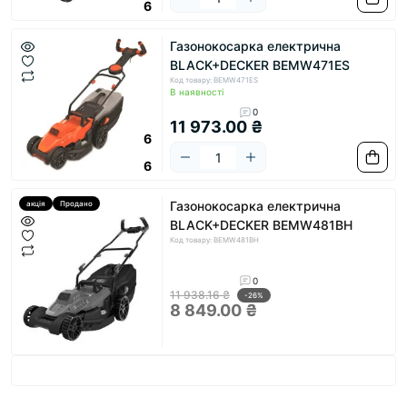
6
Газонокосарка електрична
BLACK+DECKER BEMW471ES
Код товару: BEMW471ES
В наявності
0
11 973.00 ₴
6
6
Газонокосарка електрична
акція
Продано
BLACK+DECKER BEMW481BH
Код товару: BEMW481BH
0
11 938.16 ₴
-26%
8 849.00 ₴