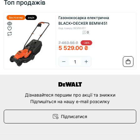
Топ продажів
Газонокосарка електрична
Бестселер
акція
BLACK+DECKER BEMW451
Код товару: BEMW451
0
7 463.56 ₴
-26%
5 529.00 ₴
Дізнавайтеся першим про акції та знижки
Підпишіться на нашу e-mail розсилку
Підписатися
Договір оферти