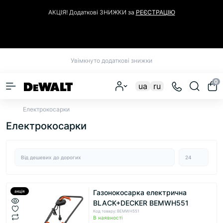
АКЦІЯ! Додаткові ЗНИЖКИ за
РЕЄСТРАЦІЮ
Закрити
Увімкнуто додаткові знижки
0
ua
ru
Електрокосарки
Електрокосарки
Газонокосарка електрична
акція
BLACK+DECKER BEMWH551
Код товару: BEMWH551
В наявності