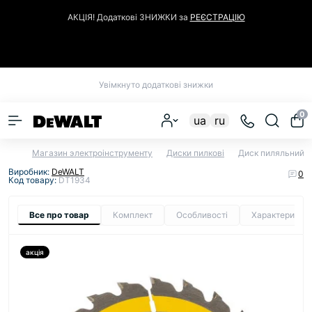
АКЦІЯ! Додаткові ЗНИЖКИ за
РЕЄСТРАЦІЮ
Закрити
Увімкнуто додаткові знижки
0
ua
ru
Магазин электроінструменту
Диски пилкові
Диск пиляльний
Виробник:
DeWALT
0
Код товару:
DT1934
Все про товар
Комплект
Особливості
Характеристи
акція