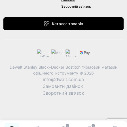
Зворотній зв'язок
Каталог товарів
Dewalt Stanley Black+Decker Bostitch Фірмовий магазин
офіційного інструменту © 2026
info@dwalt.com.ua
Замовити дзвінок
Зворотний зв’язок
0
0