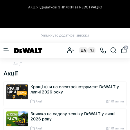
АКЦІЯ! Додаткові ЗНИЖКИ за
РЕЄСТРАЦІЮ
Закрити
Увімкнуто додаткові знижки
0
ua
ru
Акції
Акції
Кращі ціни на електроінструмент DeWALT у
липні 2026 року
Акції
01 липня
Знижка на садову техніку DeWALT у липні
2026 року
Акції
01 липня