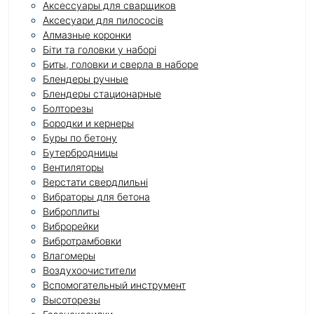
Аксессуары для сварщиков
Аксесуари для пилососів
Алмазные коронки
Біти та головки у наборі
Биты, головки и сверла в наборе
Блендеры ручные
Блендеры стационарные
Болторезы
Бородки и кернеры
Буры по бетону
Бутербродницы
Вентиляторы
Верстати свердлильні
Вибраторы для бетона
Виброплиты
Виброрейки
Вибротрамбовки
Влагомеры
Воздухоочистители
Вспомогательный инструмент
Высоторезы