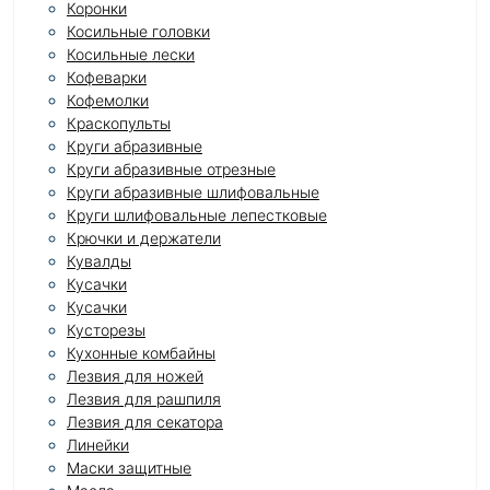
Коронки
Косильные головки
Косильные лески
Кофеварки
Кофемолки
Краскопульты
Круги абразивные
Круги абразивные отрезные
Круги абразивные шлифовальные
Круги шлифовальные лепестковые
Крючки и держатели
Кувалды
Кусачки
Кусачки
Кусторезы
Кухонные комбайны
Лезвия для ножей
Лезвия для рашпиля
Лезвия для секатора
Линейки
Маски защитные