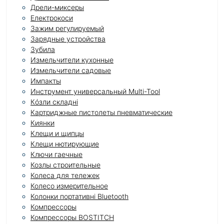
Дрели-миксеры
Електрокоси
Зажим регулируемый
Зарядные устройства
Зубила
Измельчители кухонные
Измельчители садовые
Импакты
Инструмент универсальный Multi-Tool
Кόзли складні
Картриджные пистолеты пневматические
Киянки
Клещи и щипцы
Клещи нютирующие
Ключи гаечные
Козлы строительные
Колеса для тележек
Колесо измерительное
Колонки портативні Bluetooth
Компрессоры
Компрессоры BOSTITCH