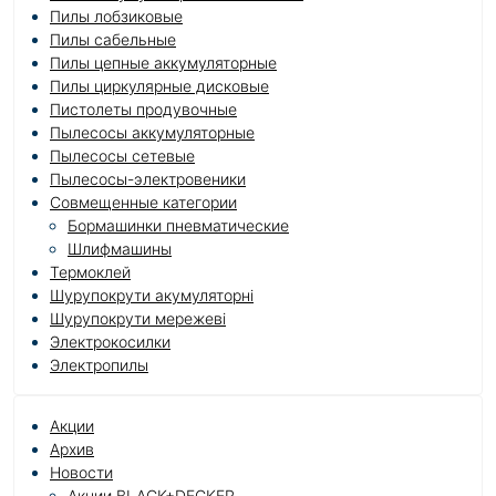
Пилы лобзиковые
Пилы сабельные
Пилы цепные аккумуляторные
Пилы циркулярные дисковые
Пистолеты продувочные
Пылесосы аккумуляторные
Пылесосы сетевые
Пылесосы-электровеники
Совмещенные категории
Бормашинки пневматические
Шлифмашины
Термоклей
Шурупокрути акумуляторні
Шурупокрути мережеві
Электрокосилки
Электропилы
Акции
Архив
Новости
Акции BLACK+DECKER