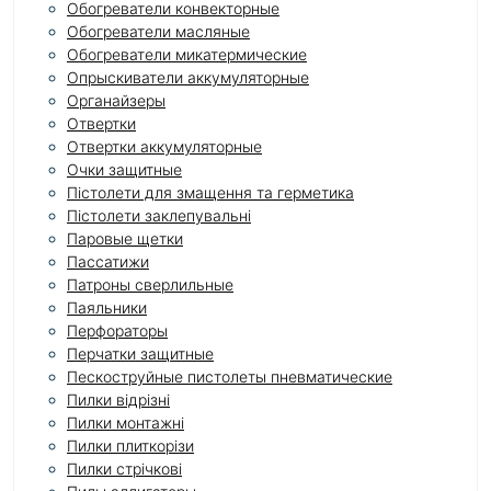
Обогреватели конвекторные
Обогреватели масляные
Обогреватели микатермические
Опрыскиватели аккумуляторные
Органайзеры
Отвертки
Отвертки аккумуляторные
Очки защитные
Пістолети для змащення та герметика
Пістолети заклепувальні
Паровые щетки
Пассатижи
Патроны сверлильные
Паяльники
Перфораторы
Перчатки защитные
Пескоструйные пистолеты пневматические
Пилки відрізні
Пилки монтажні
Пилки плиткорізи
Пилки стрічкові