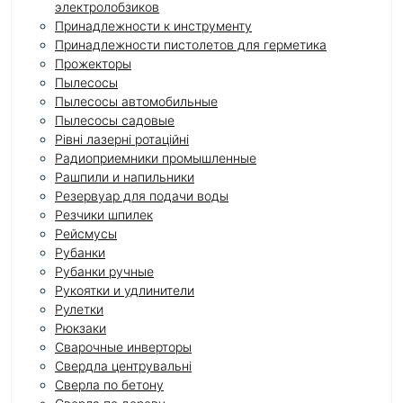
электролобзиков
Принадлежности к инструменту
Принадлежности пистолетов для герметика
Прожекторы
Пылесосы
Пылесосы автомобильные
Пылесосы садовые
Рівні лазерні ротаційні
Радиоприемники промышленные
Рашпили и напильники
Резервуар для подачи воды
Резчики шпилек
Рейсмусы
Рубанки
Рубанки ручные
Рукоятки и удлинители
Рулетки
Рюкзаки
Сварочные инверторы
Свердла центрувальні
Сверла по бетону