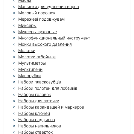
Масла
Машинки для удаления ворса
Меловый порошок
Мережеві подовжувачі
Миксеры
Миксеры кухонные
Многофункциональный инструмент
Мойки высокого давления
Молотки
Молотки отбойные
Мультиметры
Мультипечи
Мясорубки
Набори пласкозубців
Набори полотен для лобзиків
Наборы головок
Наборы для заточки
Наборы карандашей и маркеров
Наборы ключей
Наборы надфилов
Наборы напильников
Наборы отверток