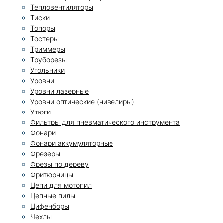
Тепловентиляторы
Тиски
Топоры
Тостеры
Триммеры
Труборезы
Угольники
Уровни
Уровни лазерные
Уровни оптические (нивелиры)
Утюги
Фильтры для пневматического инструмента
Фонари
Фонари аккумуляторные
Фрезеры
Фрезы по дереву
Фритюрницы
Цепи для мотопил
Цепные пилы
Цифенборы
Чехлы