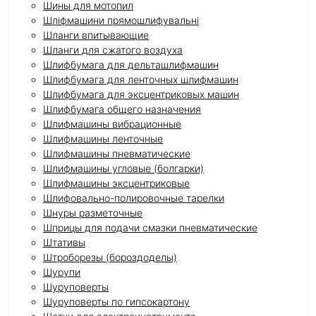
Шины для мотопил
Шліфмашини прямошлифувальні
Шланги впитывающие
Шланги для сжатого воздуха
Шлифбумага для дельташлифмашин
Шлифбумага для ленточных шлифмашин
Шлифбумага для эксцентриковых машин
Шлифбумага общего назначения
Шлифмашины вибрационные
Шлифмашины ленточные
Шлифмашины пневматические
Шлифмашины угловые (болгарки)
Шлифмашины эксцентриковые
Шлифовально-полировочные тарелки
Шнуры разметочные
Шприцы для подачи смазки пневматические
Штативы
Штроборезы (бороздоделы)
Шурупи
Шуруповерты
Шуруповерты по гипсокартону